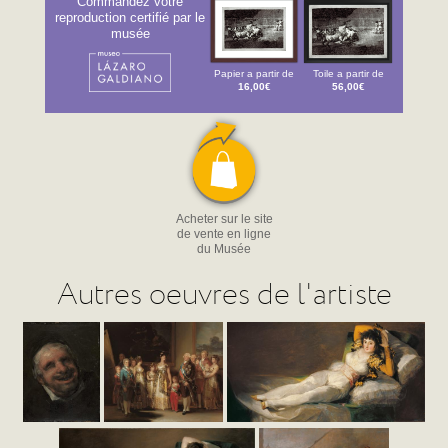
Commandez votre
reproduction certifié par le
musée
Papier a partir de
Toile a partir de
16,00€
56,00€
Acheter sur le site
de vente en ligne
du Musée
Autres oeuvres de l'artiste