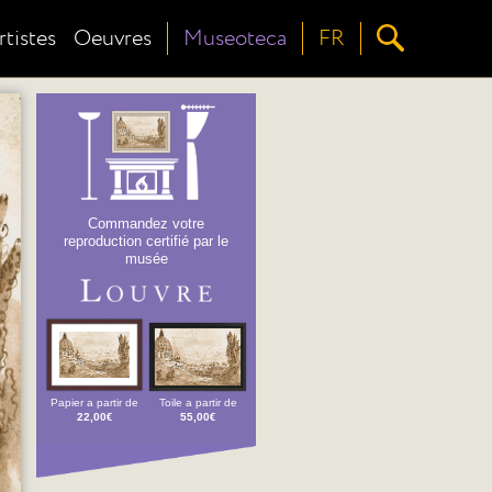
rtistes
Oeuvres
Museoteca
FR
Commandez votre
reproduction certifié par le
musée
Papier a partir de
Toile a partir de
22,00€
55,00€