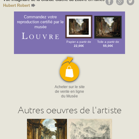
Hubert Robert
Commandez votre
reproduction certifié par le
musée
Papier a partir de
Toile a partir de
22,00€
55,00€
Acheter sur le site
de vente en ligne
du Musée
Autres oeuvres de l'artiste