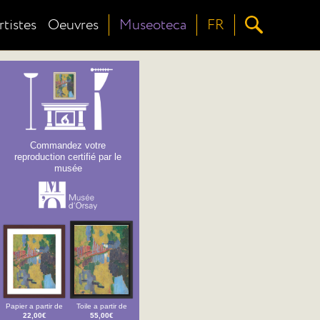
rtistes
Oeuvres
Museoteca
FR
Commandez votre
reproduction certifié par le
musée
Papier a partir de
Toile a partir de
22,00€
55,00€