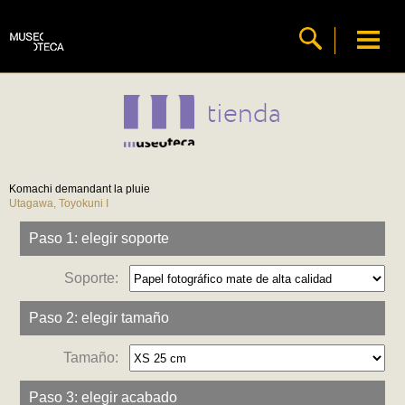
tienda
Komachi demandant la pluie
Utagawa, Toyokuni I
Paso 1: elegir soporte
Soporte:
Paso 2: elegir tamaño
Tamaño:
Paso 3: elegir acabado