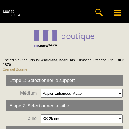
boutique
The edible Pine (Pinus Gerardiana) near Chini [Himachal Pradesh. Pin], 1863-
1870
Samuel Bourne
Etape 1: Selectionner le support
Médium:
Etape 2: Selectionner la taille
Taille: