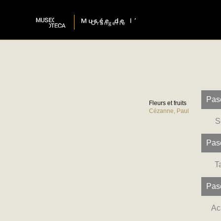
Paso
Fleurs et fruits
Cézanne, Paul
S
Paso
T
Paso
Ac