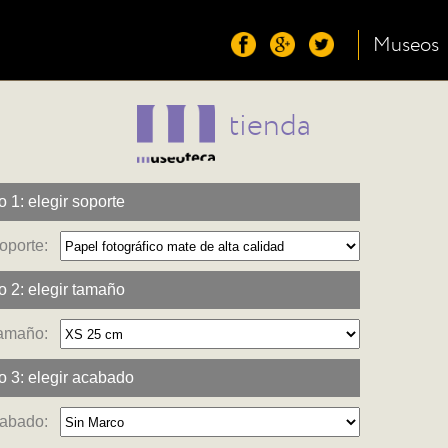
Museos
tienda
 1: elegir soporte
oporte:
 2: elegir tamaño
amaño:
 3: elegir acabado
abado: