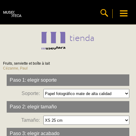
tienda
Fruits, serviette et boîte à lait
Cézanne, Paul
Paso 1: elegir soporte
Soporte:
Paso 2: elegir tamaño
Tamaño:
Paso 3: elegir acabado