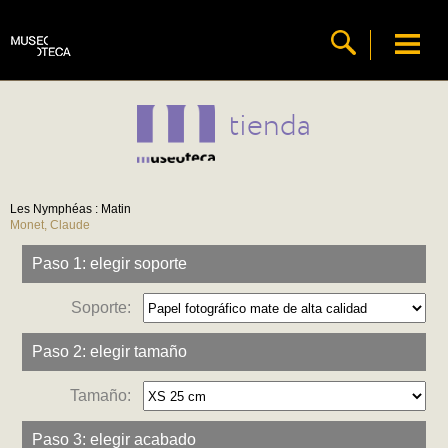
tienda
Les Nymphéas : Matin
Monet, Claude
Paso 1: elegir soporte
Soporte:
Paso 2: elegir tamaño
Tamaño:
Paso 3: elegir acabado