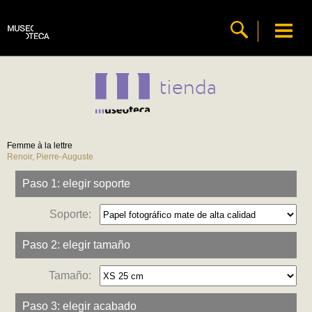
tienda
Femme à la lettre
Renoir, Pierre-Auguste
Paso 1: elegir soporte
Soporte:
Paso 2: elegir tamaño
Tamaño:
Paso 3: elegir acabado