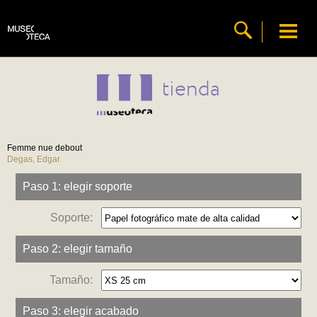
tienda
Femme nue debout
Degas, Edgar
Paso 1: elegir soporte
Soporte:
Paso 2: elegir tamaño
Tamaño:
Paso 3: elegir acabado