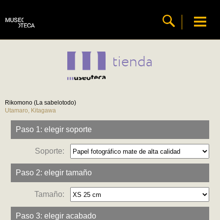
tienda
Rikomono (La sabelotodo)
Utamaro, Kitagawa
Paso 1: elegir soporte
Soporte:
Paso 2: elegir tamaño
Tamaño:
Paso 3: elegir acabado