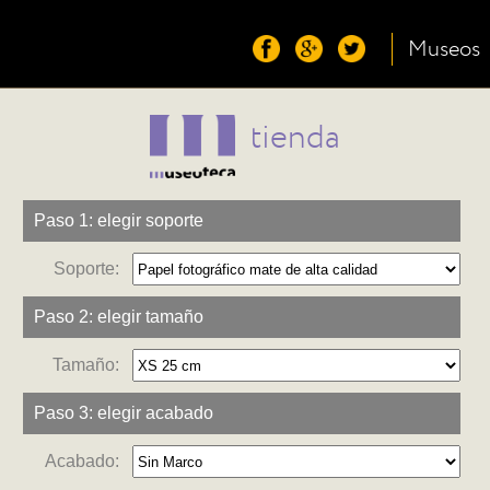
Museos
tienda
Paso 1: elegir soporte
Soporte:
Paso 2: elegir tamaño
Tamaño:
Paso 3: elegir acabado
Acabado: