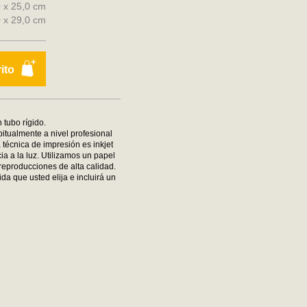
0 x 25,0 cm
0 x 29,0 cm
rito
 tubo rígido.
bitualmente a nivel profesional
 técnica de impresión es inkjet
ia a la luz. Utilizamos un papel
reproducciones de alta calidad.
da que usted elija e incluirá un