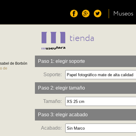
Museos
tienda
Paso 1: elegir soporte
Isabel de Borbón
co de
Soporte:
Paso 2: elegir tamaño
Tamaño:
Paso 3: elegir acabado
Acabado: