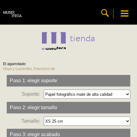
tienda
El agarrotado
Goya y Lucientes, Francisco de
Paso 1: elegir soporte
Soporte:
Paso 2: elegir tamaño
Tamaño:
Paso 3: elegir acabado