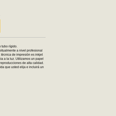
m
m
 tubo rígido.
bitualmente a nivel profesional
 técnica de impresión es inkjet
ia a la luz. Utilizamos un papel
reproducciones de alta calidad.
da que usted elija e incluirá un