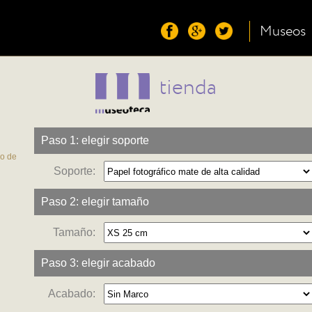
Museos
tienda
Paso 1: elegir soporte
co de
Soporte:
Paso 2: elegir tamaño
Tamaño:
Paso 3: elegir acabado
Acabado: