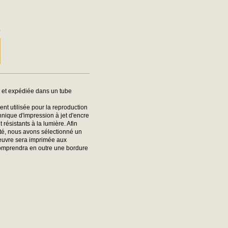
m
m
e et expédiée dans un tube
nt utilisée pour la reproduction
hnique d'impression à jet d'encre
ésistants à la lumière. Afin
ité, nous avons sélectionné un
oeuvre sera imprimée aux
comprendra en outre une bordure