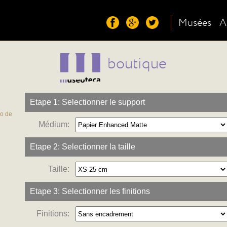
Musées
A
boutique
Etape 1: Selectionner le support
co de
Médium:
Etape 2: Selectionner la taille
Taille:
Etape 3: Selectionner les finitions
Finitions: