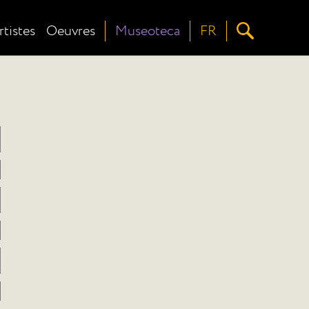
rtistes
Oeuvres
Museoteca
FR