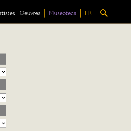
rtistes
Oeuvres
Museoteca
FR