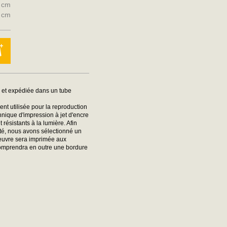
0 cm
0 cm
e et expédiée dans un tube
nt utilisée pour la reproduction
hnique d'impression à jet d'encre
ésistants à la lumière. Afin
ité, nous avons sélectionné un
oeuvre sera imprimée aux
comprendra en outre une bordure