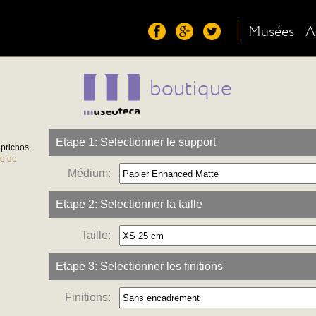
Musées
A
boutique
Etape 1: Selectionner le support
aprichos.
co de
Médium:
Etape 2: Selectionner la taille
Taille:
Etape 3: Selectionner les finitions
Finitions: