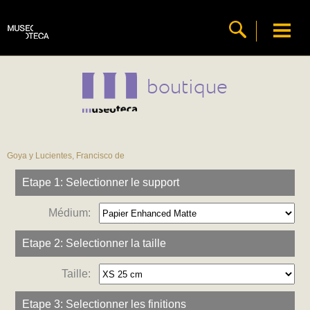
boutique
Goya y Lucientes, Francisco de
Etape 1: Selectionner le support
Médium:
Etape 2: Selectionner la taille
Taille:
Etape 3: Selectionner les finitions