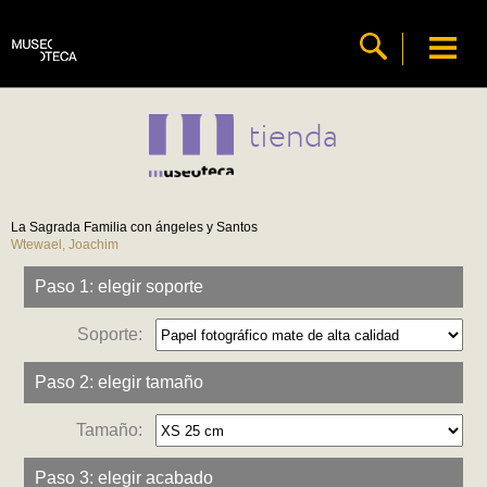
tienda
La Sagrada Familia con ángeles y Santos
Wtewael, Joachim
Paso 1: elegir soporte
Soporte:
Paso 2: elegir tamaño
Tamaño:
Paso 3: elegir acabado