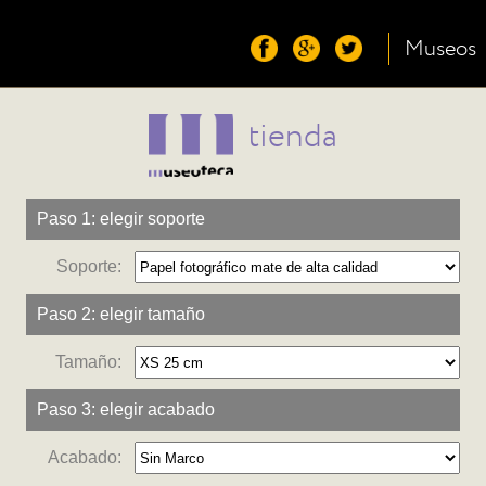
Museos
tienda
Paso 1: elegir soporte
Soporte:
Paso 2: elegir tamaño
Tamaño:
Paso 3: elegir acabado
Acabado: