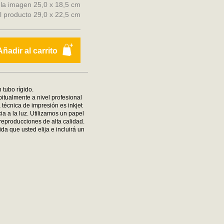
 la imagen 25,0 x 18,5 cm
l producto 29,0 x 22,5 cm
Añadir al carrito
 tubo rígido.
bitualmente a nivel profesional
 técnica de impresión es inkjet
ia a la luz. Utilizamos un papel
reproducciones de alta calidad.
da que usted elija e incluirá un