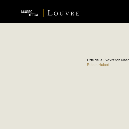
F?te de la F?d?ration Nat
Robert Hubert