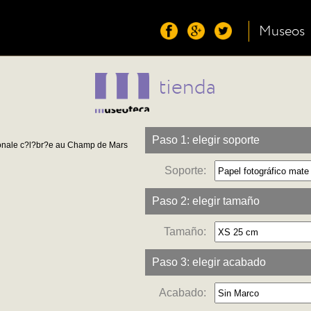
Museos
tienda
Paso 1: elegir soporte
ionale c?l?br?e au Champ de Mars
Soporte:
Paso 2: elegir tamaño
Tamaño:
Paso 3: elegir acabado
Acabado: