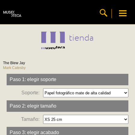
tienda
The Blew Jay
Mark Catesby
Paso 1: elegir soporte
Soporte:
Paso 2: elegir tamaño
Tamaño:
Paso 3: elegir acabado