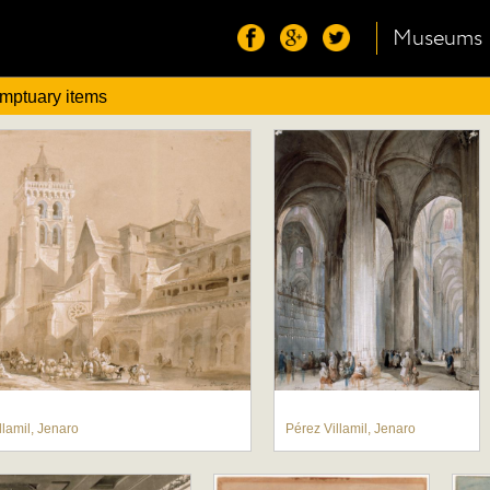
Museums
mptuary items
llamil, Jenaro
Pérez Villamil, Jenaro