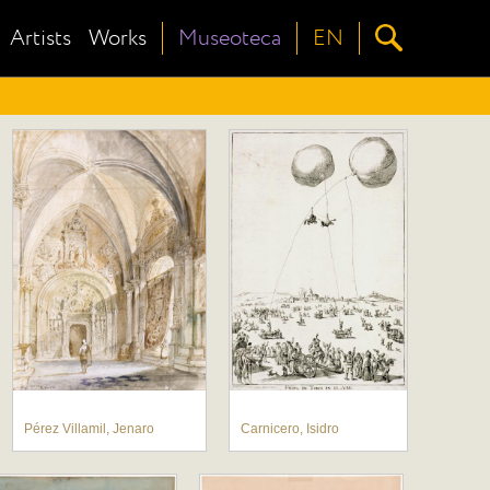
Artists
Works
Museoteca
EN
Pérez Villamil, Jenaro
Carnicero, Isidro