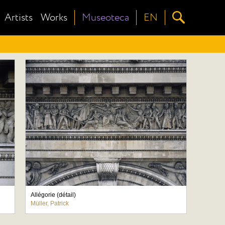
Artists
Works
Museoteca
EN
Allégorie (détail)
Müller, Patrick