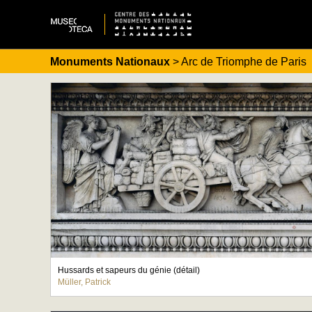
Monuments Nationaux
> Arc de Triomphe de Paris
Hussards et sapeurs du génie (détail)
Müller, Patrick