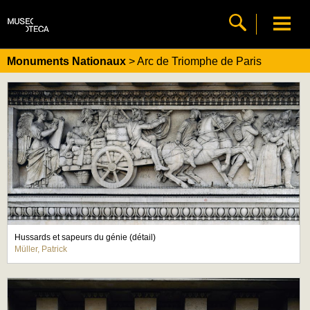
Monuments Nationaux
> Arc de Triomphe de Paris
Hussards et sapeurs du génie (détail)
Müller, Patrick