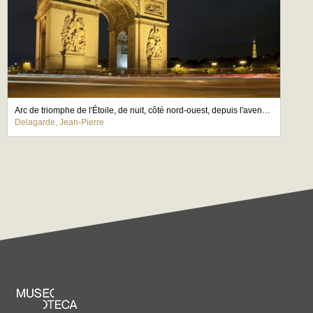
Arc de triomphe de l'Étoile, de nuit, côté nord-ouest, depuis l'avenue Carnot
Delagarde, Jean-Pierre