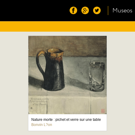
Museos
Nature morte : pichet et verre sur une table
Bonvin L?on