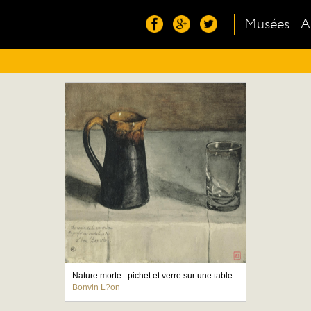
Musées
A
Nature morte : pichet et verre sur une table
Bonvin L?on