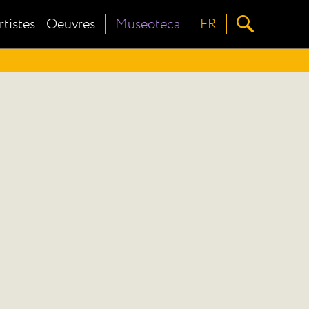
rtistes
Oeuvres
Museoteca
FR