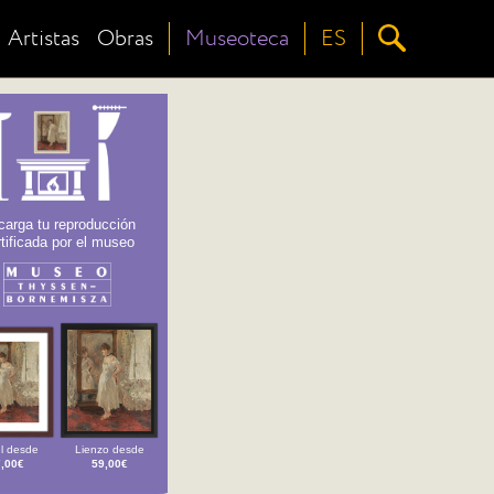
Artistas
Obras
Museoteca
ES
arga tu reproducción
tificada por el museo
l desde
Lienzo desde
,00€
59,00€