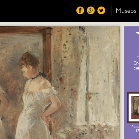
Museos
Enc
cer
Pape
17