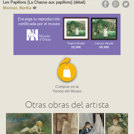
Les Papillons [La Chasse aux papillons] (détail)
Morisot, Berthe
Encarga tu reproducción
certificada por el museo
Papel desde
Lienzo desde
22,00€
55,00€
Comprar en la
Tienda del Museo
Otras obras del artista