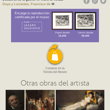
Goya y Lucientes, Francisco de
Encarga tu reproducción
certificada por el museo
Papel desde
Lienzo desde
16,00€
56,00€
Comprar en la
Tienda del Museo
Otras obras del artista