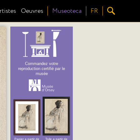
rtistes
Oeuvres
Museoteca
FR
Commandez votre
reproduction certifié par le
musée
Papier a partir de
Toile a partir de