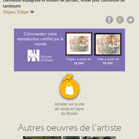
Danseuse espagnole et études de jambes, étude pour Danseuse au
tambourin
Degas, Edgar
Commandez votre
reproduction certifié par le
musée
Papier a partir de
Toile a partir de
22,00€
55,00€
Acheter sur le site
de vente en ligne
du Musée
Autres oeuvres de l'artiste