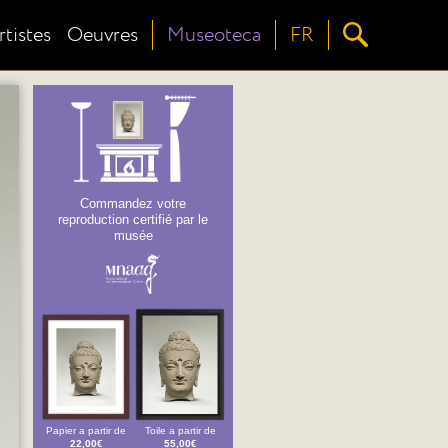
rtistes
Oeuvres
Museoteca
FR
Commandez votre
reproduction certifié par le
musée
Papier a partir de
Toile a partir de
22,00€
55,00€