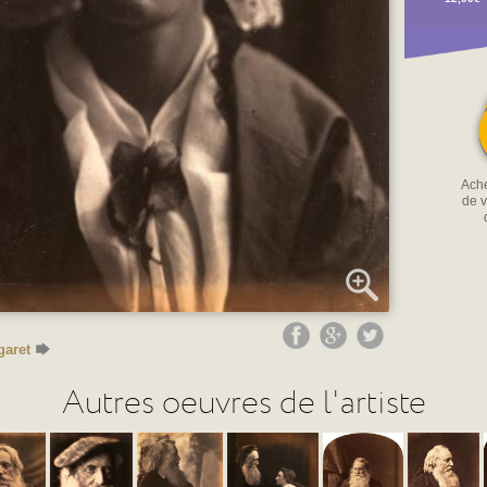
Ache
de v
garet
Autres oeuvres de l'artiste