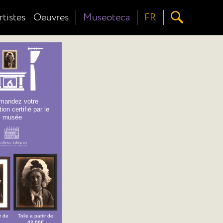
rtistes
Oeuvres
Museoteca
FR
andez votre
ion certifié par le
musée
r de
Toile a partir de
42,00€