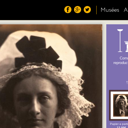
Musées
A
Comm
reproduct
Papier a parti
12,00€