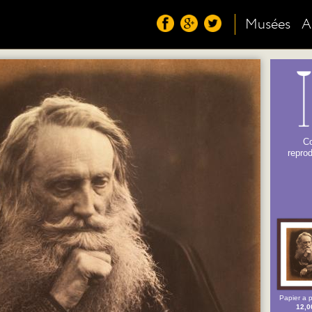
Musées
A
C
reprod
Papier a p
12,0