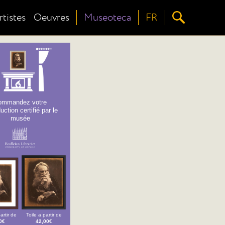
rtistes
Oeuvres
Museoteca
FR
ommandez votre
uction certifié par le
musée
artir de
Toile a partir de
0€
42,00€