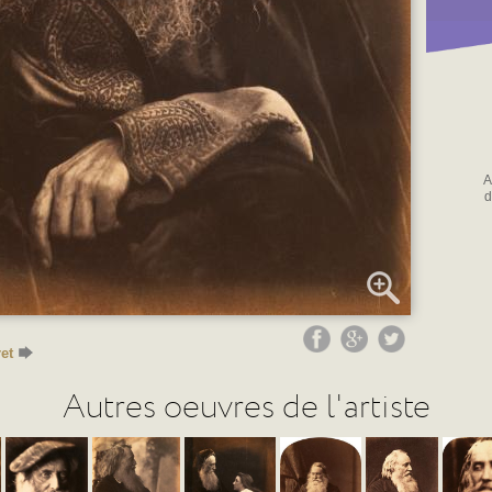
A
d
et
Autres oeuvres de l'artiste