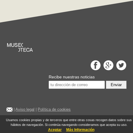
Recibe nuestras noticias
Enviar
|
Aviso legal
|
Política de cookies
©2014 Museoteca.com. Las imágenes de este sitio son exclusivas y
Usamos cookies propias y de terceros que entre otras cosas recogen datos sobre sus
originales y reproducen con la máxima fidelidad las obras originales.
hábitos de navegación. Si continúa navegando consideramos que acepta su uso.
Las imágenes y la información asociada son las oficiales de los
Aceptar
Más Información
museos mostrados en la web.