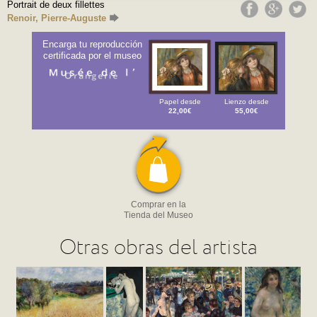
Portrait de deux fillettes
Renoir, Pierre-Auguste
Encarga tu reproducción
certificada por el museo
Papel desde
Lienzo desde
22,00€
55,00€
Comprar en la
Tienda del Museo
Otras obras del artista