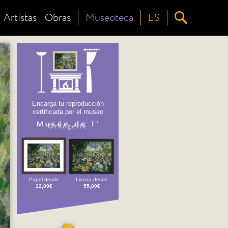
Artistas
Obras
Museoteca
ES
Encarga tu reproducción
certificada por el museo
Papel desde
Lienzo desde
22,00€
55,00€