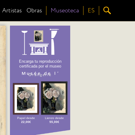
Artistas
Obras
Museoteca
ES
Encarga tu reproducción
certificada por el museo
Papel desde
Lienzo desde
22,00€
55,00€