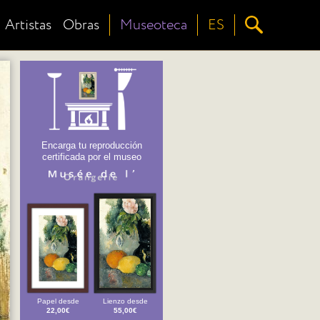
Artistas
Obras
Museoteca
ES
Encarga tu reproducción
certificada por el museo
Papel desde
Lienzo desde
22,00€
55,00€