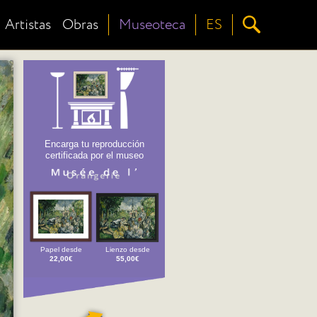
Artistas
Obras
Museoteca
ES
Encarga tu reproducción
certificada por el museo
Papel desde
Lienzo desde
22,00€
55,00€