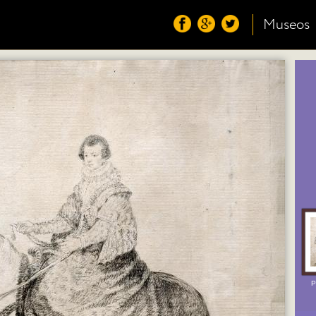
Museos
P