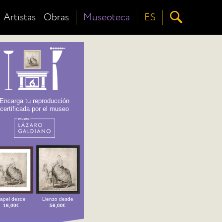
Artistas
Obras
Museoteca
ES
Encarga tu reproducción
certificada por el museo
apel desde
Lienzo desde
16,00€
56,00€