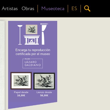
Artistas
Obras
Museoteca
ES
Encarga tu reproducción
certificada por el museo
Papel desde
Lienzo desde
16,00€
56,00€