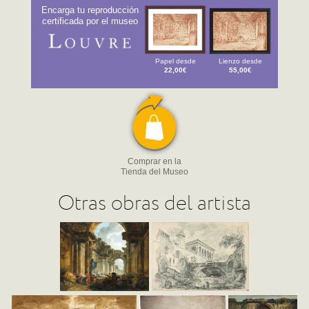
Encarga tu reproducción
certificada por el museo
Papel desde
Lienzo desde
22,00€
55,00€
Comprar en la
Tienda del Museo
Otras obras del artista