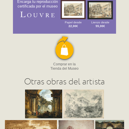
Encarga tu reproducción
certificada por el museo
Papel desde
Lienzo desde
22,00€
55,00€
Comprar en la
Tienda del Museo
Otras obras del artista