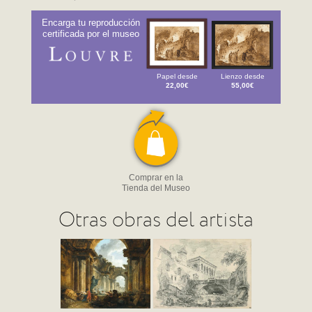
Encarga tu reproducción
certificada por el museo
Papel desde
Lienzo desde
22,00€
55,00€
Comprar en la
Tienda del Museo
Otras obras del artista