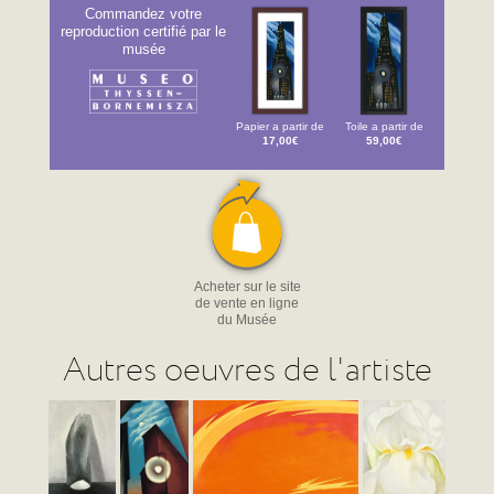
Commandez votre
reproduction certifié par le
musée
Papier a partir de
Toile a partir de
17,00€
59,00€
Acheter sur le site
de vente en ligne
du Musée
Autres oeuvres de l'artiste