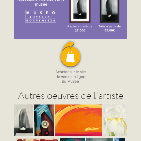
musée
Papier a partir de
Toile a partir de
17,00€
59,00€
Acheter sur le site
de vente en ligne
du Musée
Autres oeuvres de l'artiste