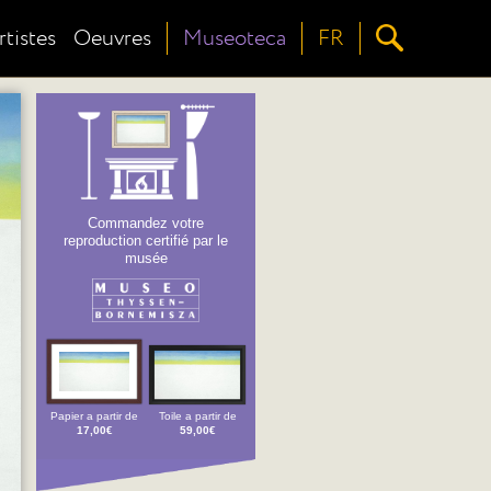
rtistes
Oeuvres
Museoteca
FR
Commandez votre
reproduction certifié par le
musée
Papier a partir de
Toile a partir de
17,00€
59,00€